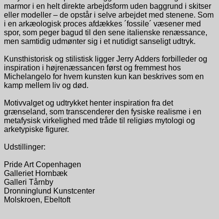
marmor i en helt direkte arbejdsform uden baggrund i skitser
eller modeller – de opstår i selve arbejdet med stenene. Som
i en arkæologisk proces afdækkes ´fossile´ væsener med
spor, som peger bagud til den sene italienske renæssance,
men samtidig udmønter sig i et nutidigt sanseligt udtryk.
Kunsthistorisk og stilistisk ligger Jerry Adders forbilleder og
inspiration i højrenæssancen først og fremmest hos
Michelangelo for hvem kunsten kun kan beskrives som en
kamp mellem liv og død.
Motivvalget og udtrykket henter inspiration fra det
grænseland, som transcenderer den fysiske realisme i en
metafysisk virkelighed med tråde til religiøs mytologi og
arketypiske figurer.
Udstillinger:
Pride Art Copenhagen
Galleriet Hornbæk
Galleri Tårnby
Dronninglund Kunstcenter
Molskroen, Ebeltoft